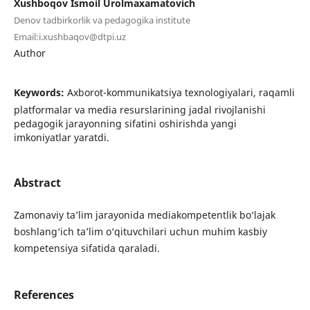
Xushboqov Ismoil Urolmaxamatovich
Denov tadbirkorlik va pedagogika institute
Email:i.xushbaqov@dtpi.uz
Author
Keywords:
Axborot-kommunikatsiya texnologiyalari, raqamli
platformalar va media resurslarining jadal rivojlanishi
pedagogik jarayonning sifatini oshirishda yangi
imkoniyatlar yaratdi.
Abstract
Zamonaviy ta’lim jarayonida mediakompetentlik bo‘lajak
boshlang‘ich ta’lim o‘qituvchilari uchun muhim kasbiy
kompetensiya sifatida qaraladi.
References