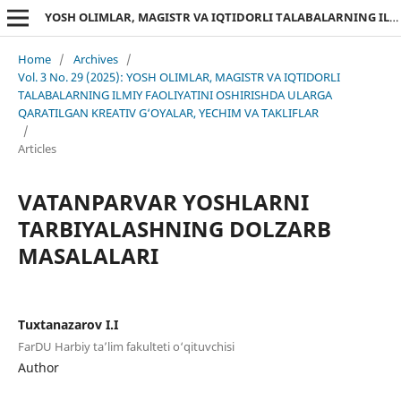
YOSH OLIMLAR, MAGISTR VA IQTIDORLI TALABALARNING ILMIY FAOLIYATINI OSHIRISHDA ULARGA QARATILGAN KREATIV G‘OYALAR, YECHIM VA TAKLIFLAR
Home
/
Archives
/
Vol. 3 No. 29 (2025): YOSH OLIMLAR, MAGISTR VA IQTIDORLI
TALABALARNING ILMIY FAOLIYATINI OSHIRISHDA ULARGA
QARATILGAN KREATIV G‘OYALAR, YECHIM VA TAKLIFLAR
/
Articles
VATANPARVAR YOSHLARNI
TARBIYALASHNING DOLZARB
MASALALARI
Tuxtanazarov I.I
FarDU Harbiy ta’lim fakulteti o‘qituvchisi
Author