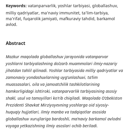
Keywords:
vatanparvarlik, yoshlar tarbiyasi, globallashuv,
milliy qadriyatlar, ma’naviy immunitet, ta’lim-tarbiya,
ma’rifat, fuqarolik jamiyati, mafkuraviy tahdid, barkamol
avlod.
Abstract
Mazkur maqolada globallashuv jarayonida vatanparvar
yoshlarni tarbiyalashning dolzarb muammolari ilmiy-nazariy
jihatdan tahlil qilinadi. Yoshlar tarbiyasida milliy qadriyatlar va
zamonaviy yondashuvlarning uyg‘unlashuvi, ta’lim
muassasalari, oila va jamoatchilik tashkilotlarining
hamkorligidagi ishtiroki, vatanparvarlik tarbiyasining asosiy
shakl, usul va tamoyillari ko‘rib chiqiladi. Maqolada O‘zbekiston
Prezidenti Shavkat Mirziyoyevning yoshlarga oid siyosiy-
huquqiy hujjatlari, ilmiy manba va tadqiqotlar asosida
globallashuv xurujlariga bardoshli, ma’naviy barkamol avlodni
voyaga yetkazishning ilmiy asoslari ochib beriladi.