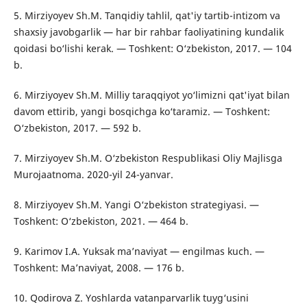
5. Mirziyoyev Sh.M. Tanqidiy tahlil, qat'iy tartib-intizom va
shaxsiy javobgarlik — har bir rahbar faoliyatining kundalik
qoidasi bo‘lishi kerak. — Toshkent: O‘zbekiston, 2017. — 104
b.
6. Mirziyoyev Sh.M. Milliy taraqqiyot yo‘limizni qat'iyat bilan
davom ettirib, yangi bosqichga ko‘taramiz. — Toshkent:
O‘zbekiston, 2017. — 592 b.
7. Mirziyoyev Sh.M. O‘zbekiston Respublikasi Oliy Majlisga
Murojaatnoma. 2020-yil 24-yanvar.
8. Mirziyoyev Sh.M. Yangi O‘zbekiston strategiyasi. —
Toshkent: O‘zbekiston, 2021. — 464 b.
9. Karimov I.A. Yuksak ma’naviyat — engilmas kuch. —
Toshkent: Ma’naviyat, 2008. — 176 b.
10. Qodirova Z. Yoshlarda vatanparvarlik tuyg‘usini