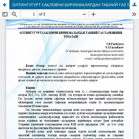
ОЛТИНГУГУРТ САҚЛОВЧИ БИРИКМАЛАРДАН ТАБИИЙ ГАЗ ТАРКИБИНИ ТОЗАЛАШ