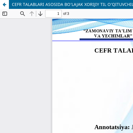
CEFR TALABLARI ASOSIDA BO‘LAJAK XORIJIY TIL O‘QITUVCH