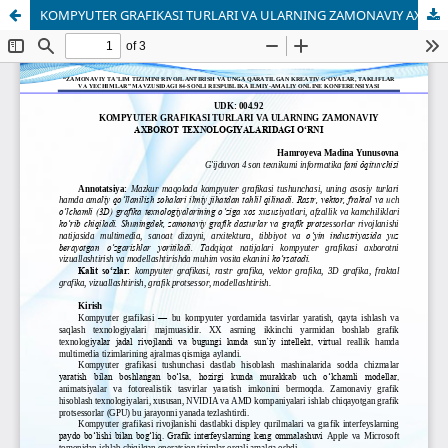
KOMPYUTER GRAFIKASI TURLARI VA ULARNING ZAMONAVIY AXBOROT TEXNOLOGIYALARIDAGI O‘RNI