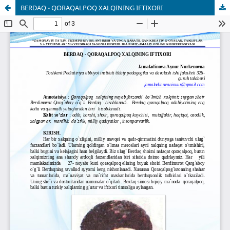
BERDAQ - QORAQALPOQ XALQINING IFTIXORI