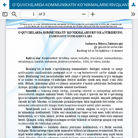
O‘QUVCHILARDA KOMMUNIKATIV KO‘NIKMALARNI RIVOJLANTIRISHNING ZAMONAVIY YONDASHUVLARI