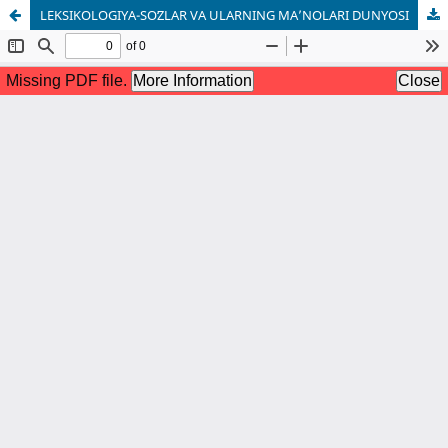
LEKSIKOLOGIYA-SOʻZLAR VA ULARNING MA’NOLARI DUNYOSI