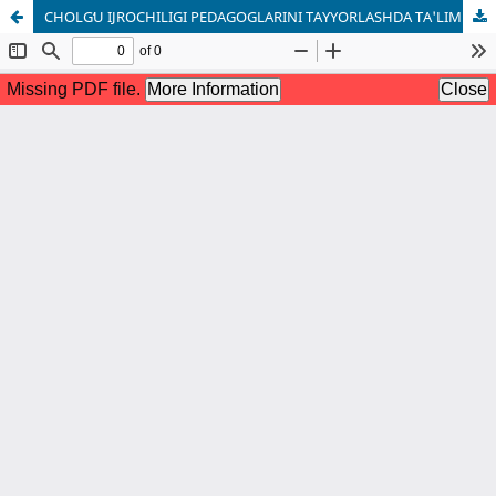
CHOLGʻU IJROCHILIGI PEDAGOGLARINI TAYYORLASHDA TA'LIM VA AMALIYOTNING O'ZARO ALOQASI