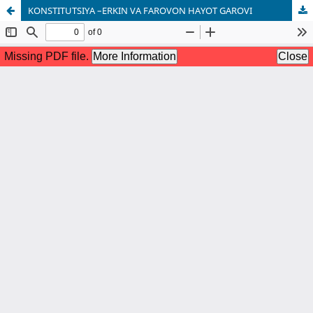
KONSTITUTSIYA –ERKIN VA FAROVON HAYOT GAROVI