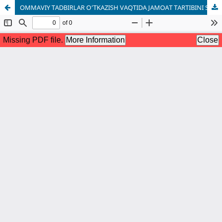
OMMAVIY TADBIRLAR O‘TKAZISH VAQTIDA JAMOAT TARTIBINI SAQLASHNING HUQUQIY ASOSLARI