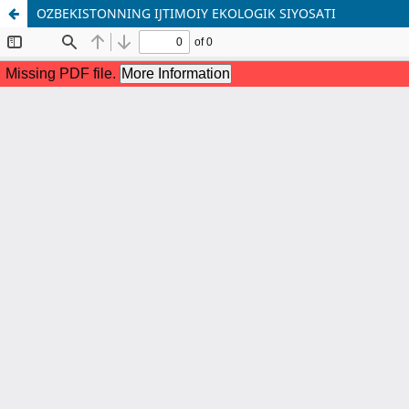
OʻZBEKISTОNNING IJTIMОIY EKОLОGIK SIYОSАTI