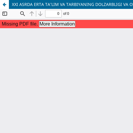
XXI ASRDA ERTA TA’LIM VA TARBIYANING DOLZARBLIGI VA 