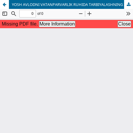
YOSH AVLODNI VATANPARVARLIK RUHIDA TARBIYALASHNING ZAMONAVIY YONDASHUVLARI