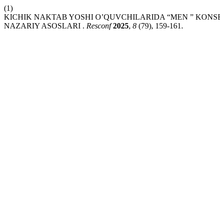
(1)
KICHIK NAKTAB YOSHI O’QUVCHILARIDA “MEN ” KONSE
NAZARIY ASOSLARI .
Resconf
2025
,
8
(79), 159-161.