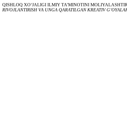
QISHLOQ XO‘JALIGI ILMIY TA’MINOTINI MOLIYALASHTI
RIVOJLANTIRISH VA UNGA QARATILGAN KREATIV G’OYALAR