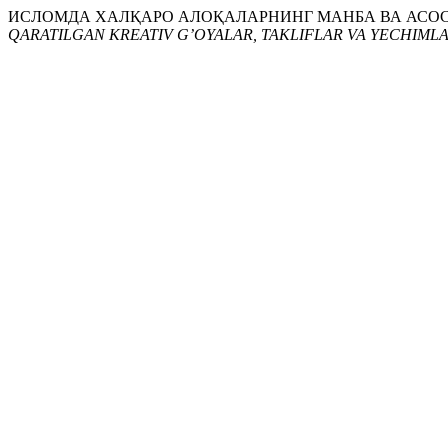
ИСЛОМДА ХАЛҚАРО АЛОҚАЛАРНИНГ МАНБА ВА АСОСЛА
QARATILGAN KREATIV G’OYALAR, TAKLIFLAR VA YECHIML