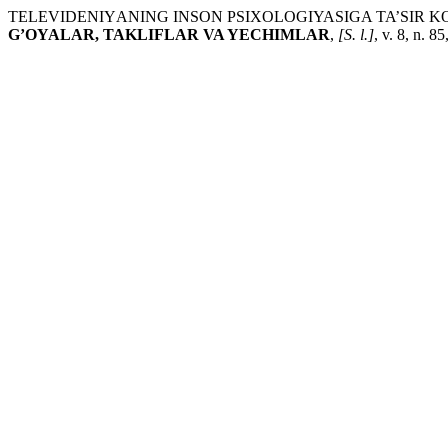
TELEVIDENIYАNING INSON PSIXOLOGIYASIGA TA’SIR K
G’OYALAR, TAKLIFLAR VA YECHIMLAR
,
[S. l.]
, v. 8, n. 