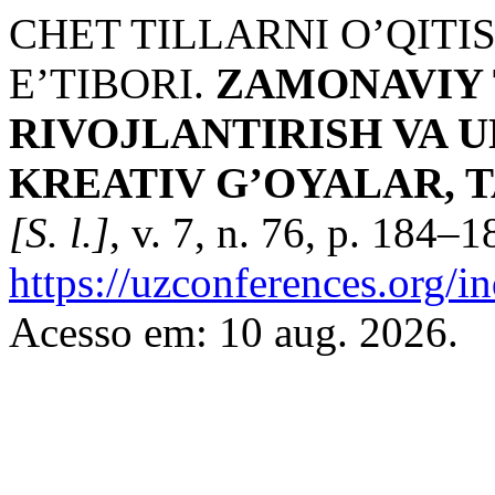
CHET TILLARNI O’QITI
E’TIBORI.
ZAMONAVIY 
RIVOJLANTIRISH VA 
KREATIV G’OYALAR, 
[S. l.]
, v. 7, n. 76, p. 184–
https://uzconferences.org/i
Acesso em: 10 aug. 2026.