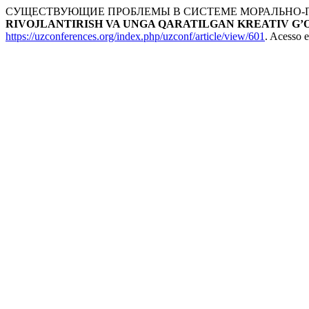
СУЩЕСТВУЮЩИЕ ПРОБЛЕМЫ В СИСТЕМЕ МОРАЛЬНО-
RIVOJLANTIRISH VA UNGA QARATILGAN KREATIV G’
https://uzconferences.org/index.php/uzconf/article/view/601
. Acesso 