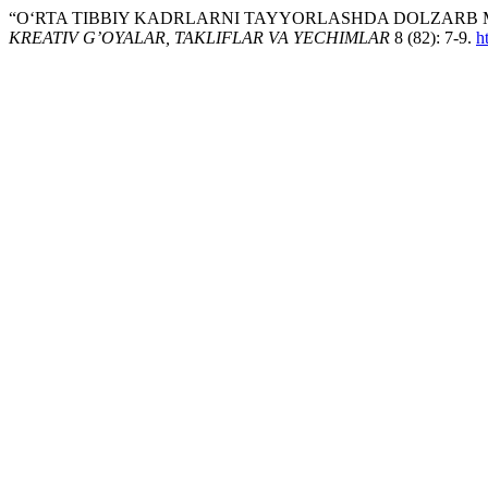
“O‘RTA TIBBIY KADRLARNI TAYYORLASHDA DOLZARB M
KREATIV G’OYALAR, TAKLIFLAR VA YECHIMLAR
8 (82): 7-9.
h