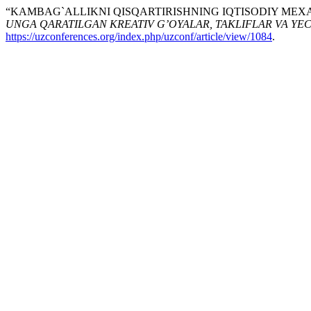
“KAMBAG`ALLIKNI QISQARTIRISHNING IQTISODIY MEXA
UNGA QARATILGAN KREATIV G’OYALAR, TAKLIFLAR VA YE
https://uzconferences.org/index.php/uzconf/article/view/1084
.