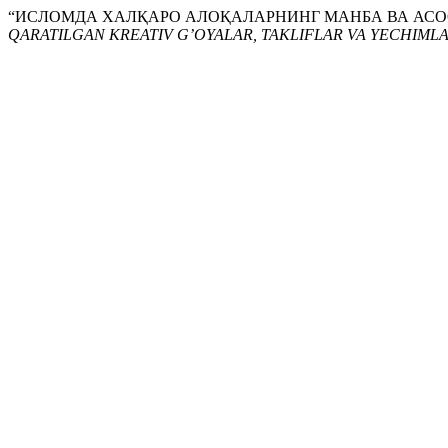
“ИСЛОМДА ХАЛҚАРО АЛОҚАЛАРНИНГ МАНБА ВА АСОСЛ
QARATILGAN KREATIV G’OYALAR, TAKLIFLAR VA YECHIML