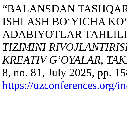
“BALANSDAN TASHQAR
ISHLASH BO‘YICHA KO
ADABIYOTLAR TAHLILI
TIZIMINI RIVOJLANTIRI
KREATIV G’OYALAR, TA
8, no. 81, July 2025, pp. 1
https://uzconferences.org/i