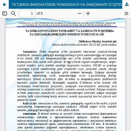
TA’LIMDA INNOVATSION YONDASHUV VA ZAMONAVIY О‘QITISHDA TA’LIM SAMARADORLIGINI OSHIRISH TENDENSIYALARI