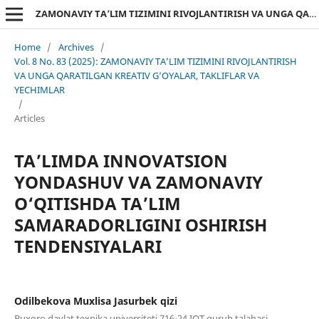
ZAMONAVIY TA’LIM TIZIMINI RIVOJLANTIRISH VA UNGA QARATILGAN KREATIV G’OYALAR, TAKLIFLAR VA YECHIMLAR
Home
/
Archives
/
Vol. 8 No. 83 (2025): ZAMONAVIY TA’LIM TIZIMINI RIVOJLANTIRISH
VA UNGA QARATILGAN KREATIV G’OYALAR, TAKLIFLAR VA
YECHIMLAR
/
Articles
TA’LIMDA INNOVATSION
YONDASHUV VA ZAMONAVIY
О‘QITISHDA TA’LIM
SAMARADORLIGINI OSHIRISH
TENDENSIYALARI
Odilbekova Muxlisa Jasurbek qizi
Buxoro davlat texnika universiteti 716-24 IQT guruh talabasi