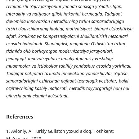
rivojlanishi o‘quv jarayonini yanada shaxsga yo‘naltirilgan,
interaktiv va natijador qilish imkonini bermoqda. Tadqiqot
davomida innovatsion metodlarning ta’lim samaradorligiga
ta’siri o‘quvchilarning faolligi, motivatsiyasi, bilimni o‘zlashtirish
sifati, ko‘nikma va kompetensiyalarni shakllantirish mezonlari
asosida baholandi. Shuningdek, maqolada O‘zbekiston ta’lim
tizimida olib borilayotgan modernizatsiya jarayonlari,
pedagogik innovatsiyalarni amaliyotga joriy etishdagi
muammolar va istiqbollar tahliliy yondashuv asosida yoritiladi.
Tadqiqot natijalari ta’limda innovatsion yondashuvlar o‘qitish
samaradorligini oshirishda nafaqat texnologik vositalar, balki
o‘qituvchining kasbiy mahorati, metodik tayyorgarligi ham hal
qiluvchi omil ekanini ko‘rsatadi.
References
1. Avloniy, A. Turkiy Guliston yoxud axloq. Toshkent:
Ma’naviyat, 2020.