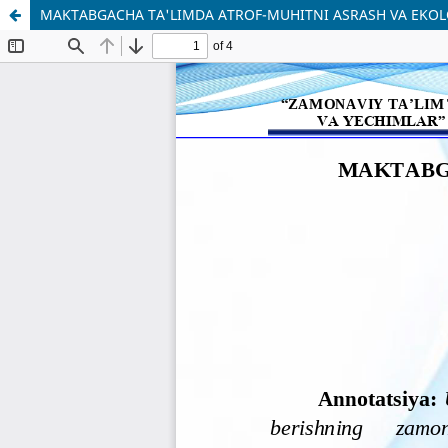
MAKTABGACHA TA'LIMDA ATROF-MUHITNI ASRASH VA EKOLO