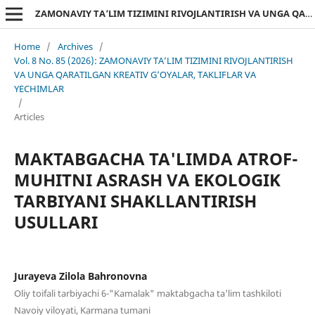
ZAMONAVIY TA’LIM TIZIMINI RIVOJLANTIRISH VA UNGA QARATILGAN KREATIV G’OYALAR, TAKLIFLAR VA YECHIMLAR
Home
/
Archives
/
Vol. 8 No. 85 (2026): ZAMONAVIY TA’LIM TIZIMINI RIVOJLANTIRISH
VA UNGA QARATILGAN KREATIV G’OYALAR, TAKLIFLAR VA
YECHIMLAR
/
Articles
MAKTABGACHA TA'LIMDA ATROF-
MUHITNI ASRASH VA EKOLOGIK
TARBIYANI SHAKLLANTIRISH
USULLARI
Jurayeva Zilola Bahronovna
Oliy toifali tarbiyachi 6-"Kamalak" maktabgacha ta'lim tashkiloti
Navoiy viloyati, Karmana tumani