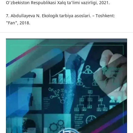
O'zbekiston Respublikasi Xalq ta'limi vazirligi, 2021.
7. Abdullayeva N. Ekologik tarbiya asoslari. – Toshkent:
"Fan", 2018.