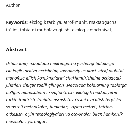
Author
Keywords:
ekologik tarbiya, atrof-muhit, maktabgacha
ta'lim, tabiatni muhofaza qilish, ekologik madaniyat.
Abstract
Ushbu ilmiy maqolada maktabgacha yoshdagi bolalarga
ekologik tarbiya berishning zamonaviy usullari, atrof-muhitni
muhofaza qilish ko'nikmalarini shakllantirishning pedagogik
jihatlari chuqur tahlil qilingan. Maqolada bolalarning tabiatga
bo'lgan munosabatini rivojlantirish, ekologik madaniyatni
tarkib toptirish, tabiatni asrash tuyg'usini uyg'otish bo'yicha
samarali metodikalar, jumladan, loyiha metodi, tajriba-
o'tkazish, o'yin texnologiyalari va ota-onalar bilan hamkorlik
masalalari yoritilgan.