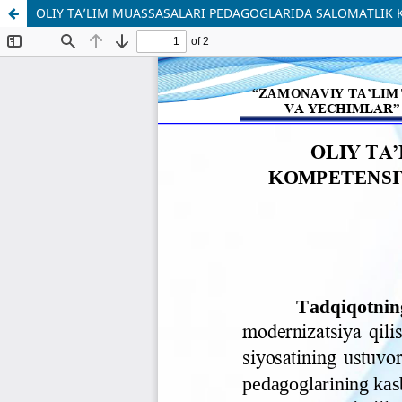
OLIY TA’LIM MUASSASALARI PEDAGOGLARIDA SALOMATLIK K