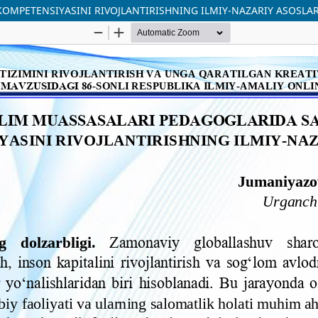
OMPETENSIYASINI RIVOJLANTIRISHNING ILMIY-NAZARIY ASOSLAR