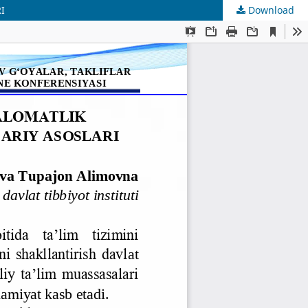
I
Download