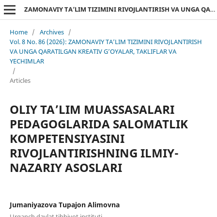
ZAMONAVIY TA’LIM TIZIMINI RIVOJLANTIRISH VA UNGA QARATILGAN KREATIV G’OYALAR, TAKLIFLAR VA YECHIMLAR
Home
/
Archives
/
Vol. 8 No. 86 (2026): ZAMONAVIY TA’LIM TIZIMINI RIVOJLANTIRISH
VA UNGA QARATILGAN KREATIV G’OYALAR, TAKLIFLAR VA
YECHIMLAR
/
Articles
OLIY TA’LIM MUASSASALARI
PEDAGOGLARIDA SALOMATLIK
KOMPETENSIYASINI
RIVOJLANTIRISHNING ILMIY-
NAZARIY ASOSLARI
Jumaniyazova Tupajon Alimovna
Urganch davlat tibbiyot instituti