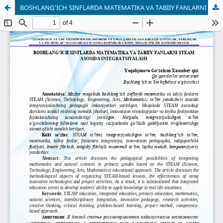
BOSHLANG‘ICH SINFLARDA MATEMATIKA VA TABIIY FANLARNI STEAM ASOSIDA INTEGRATSIYALASH