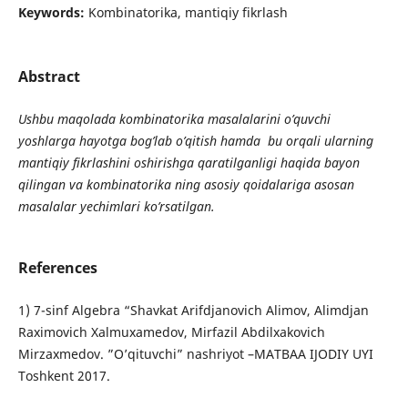
Keywords:
Kombinatorika, mantiqiy fikrlash
Abstract
Ushbu maqolada kombinatorika masalalarini o’quvchi
yoshlarga hayotga bog’lab o’qitish hamda bu orqali ularning
mantiqiy fikrlashini oshirishga qaratilganligi haqida bayon
qilingan va kombinatorika ning asosiy qoidalariga asosan
masalalar yechimlari ko’rsatilgan.
References
1) 7-sinf Algebra “Shavkat Arifdjanovich Alimov, Alimdjan
Raximovich Xalmuxamedov, Mirfazil Abdilxakovich
Mirzaxmedov. ”O’qituvchi” nashriyot –MATBAA IJODIY UYI
Toshkent 2017.