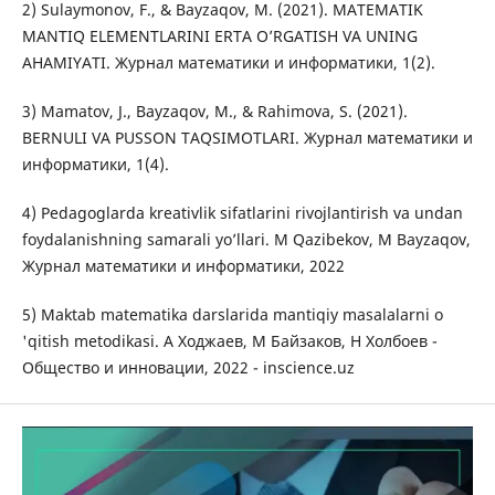
2) Sulaymonov, F., & Bayzaqov, M. (2021). MATEMATIK
MANTIQ ELEMENTLARINI ERTA O’RGATISH VA UNING
AHAMIYATI. Журнал математики и информатики, 1(2).
3) Mamatov, J., Bayzaqov, M., & Rahimova, S. (2021).
BERNULI VA PUSSON TAQSIMOTLARI. Журнал математики и
информатики, 1(4).
4) Pedagoglarda kreativlik sifatlarini rivojlantirish va undan
foydalanishning samarali yo’llari. M Qazibekov, M Bayzaqov,
Журнал математики и информатики, 2022
5) Maktab matematika darslarida mantiqiy masalalarni o
'qitish metodikasi. А Ходжаев, М Байзаков, Н Холбоев -
Общество и инновации, 2022 - inscience.uz