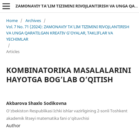
ZAMONAVIY TA’LIM TIZIMINI RIVOJLANTIRISH VA UNGA QARATILGAN KREATIV G’OYALAR, TAKLIFLAR VA YECHIMLAR
Home
/
Archives
/
Vol. 7 No. 71 (2024): ZAMONAVIY TA’LIM TIZIMINI RIVOJLANTIRISH
VA UNGA QARATILGAN KREATIV G’OYALAR, TAKLIFLAR VA
YECHIMLAR
/
Articles
KOMBINATORIKA MASALALARINI
HAYOTGA BOG’LAB O’QITISH
Akbarova Shaxlo Sodikovna
O‘zbekiston Respublikasi Ichki ishlar vazirligining 2-sonli Toshkent
akademik litseyi matematika fani o‘qituvchisi
Author