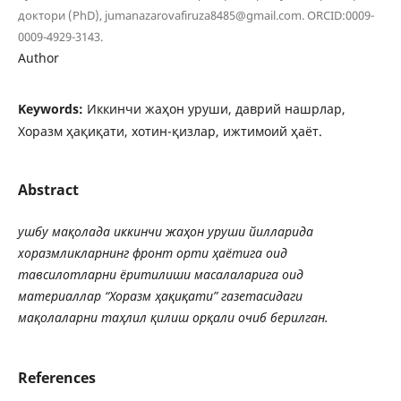
доктори (PhD), jumanazarovafiruza8485@gmail.com. ORCID:0009-
0009-4929-3143.
Author
Keywords:
Иккинчи жаҳон уруши, даврий нашрлар,
Хоразм ҳақиқати, хотин-қизлар, ижтимоий ҳаёт.
Abstract
ушбу
мақолада иккинчи жаҳон уруши йилларида
хоразмликларнинг фронт орти ҳаётига оид
тавсилотларни ёритилиши масалаларига оид
материаллар “Хоразм ҳақиқати” газетасидаги
мақолаларни таҳлил қилиш орқали очиб берилган.
References