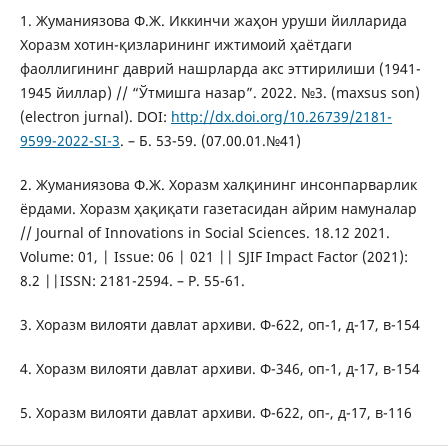
1. Жуманиязова Ф.Ж. Иккинчи жаҳон уруши йилларида
Хоразм хотин-қизларининг ижтимоий ҳаётдаги
фаоллигининг даврий нашрларда акс эттирилиши (1941-
1945 йиллар) // “Ўтмишга назар”. 2022. №3. (maxsus son)
(electron jurnal). DOI:
http://dx.doi.org/10.26739/2181-
9599-2022-SI-3
. – Б. 53-59. (07.00.01.№41)
2. Жуманиязова Ф.Ж. Хоразм халқининг инсонпарварлик
ёрдами. Хоразм ҳақиқати газетасидан айрим намуналар
// Journal of Innovations in Social Sciences. 18.12 2021.
Volume: 01, | Issue: 06 | 021 || SJIF Impact Factor (2021):
8.2 ||ISSN: 2181-2594. – P. 55-61.
3. Хоразм вилояти давлат архиви. Ф-622, оп-1, д-17, в-154
4. Хоразм вилояти давлат архиви. Ф-346, оп-1, д-17, в-154
5. Хоразм вилояти давлат архиви. Ф-622, оп-, д-17, в-116