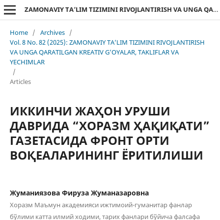
ZAMONAVIY TA’LIM TIZIMINI RIVOJLANTIRISH VA UNGA QARATILGAN KREATIV G’OYALAR, TAKLIFLAR VA YECHIMLAR
Home
/
Archives
/
Vol. 8 No. 82 (2025): ZAMONAVIY TA’LIM TIZIMINI RIVOJLANTIRISH
VA UNGA QARATILGAN KREATIV G’OYALAR, TAKLIFLAR VA
YECHIMLAR
/
Articles
ИККИНЧИ ЖАҲОН УРУШИ
ДАВРИДА “ХОРАЗМ ҲАҚИҚАТИ”
ГАЗЕТАСИДА ФРОНТ ОРТИ
ВОҚЕАЛАРИНИНГ ЁРИТИЛИШИ
Жуманиязова Фируза Жуманазаровна
Хоразм Маъмун академияси ижтимоий-гуманитар фанлар
бўлими катта илмий ходими, тарих фанлари бўйича фалсафа