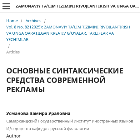
ZAMONAVIY TA’LIM TIZIMINI RIVOJLANTIRISH VA UNGA QARATILGAN KREATIV G’OYALAR, TAKLIFLAR VA YECHIMLAR
Home
/
Archives
/
Vol. 8 No. 82 (2025): ZAMONAVIY TA’LIM TIZIMINI RIVOJLANTIRISH
VA UNGA QARATILGAN KREATIV G’OYALAR, TAKLIFLAR VA
YECHIMLAR
/
Articles
ОСНОВНЫЕ СИНТАКСИЧЕСКИЕ
СРЕДСТВА СОВРЕМЕННОЙ
РЕКЛАМЫ
Усманова Замира Ураловна
Самаркандский Государственный институт иностранных языков
И/о доцента кафедры русской филологии
Author