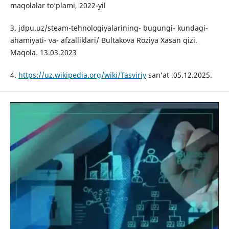
maqolalar to‘plami, 2022-yil
3. jdpu.uz/steam-tehnologiyalarining- bugungi- kundagi-
ahamiyati- va- afzalliklari/ Bultakova Roziya Xasan qizi.
Maqola. 13.03.2023
4.
https://uz.wikipedia.org/wiki/Tasviriy
san’at .05.12.2025.