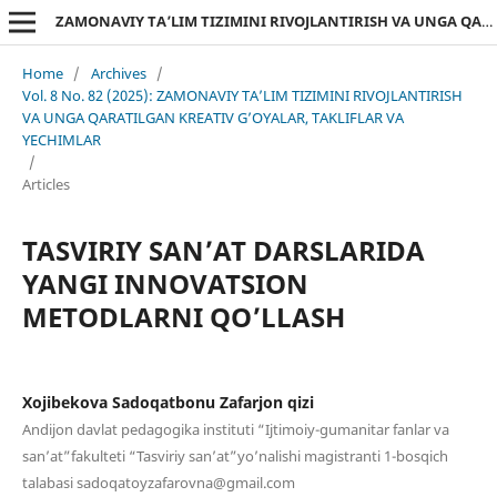
ZAMONAVIY TA’LIM TIZIMINI RIVOJLANTIRISH VA UNGA QARATILGAN KREATIV G’OYALAR, TAKLIFLAR VA YECHIMLAR
Home
/
Archives
/
Vol. 8 No. 82 (2025): ZAMONAVIY TA’LIM TIZIMINI RIVOJLANTIRISH
VA UNGA QARATILGAN KREATIV G’OYALAR, TAKLIFLAR VA
YECHIMLAR
/
Articles
TASVIRIY SAN’AT DARSLARIDA
YANGI INNOVATSION
METODLARNI QO’LLASH
Xojibekova Sadoqatbonu Zafarjon qizi
Andijon davlat pedagogika instituti “Ijtimoiy-gumanitar fanlar va
san’at”fakulteti “Tasviriy san’at”yo’nalishi magistranti 1-bosqich
talabasi sadoqatoyzafarovna@gmail.com