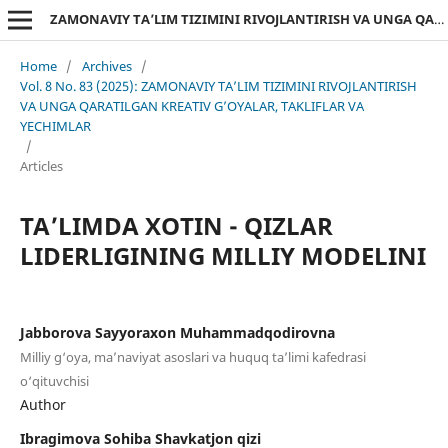
ZAMONAVIY TA’LIM TIZIMINI RIVOJLANTIRISH VA UNGA QARATILGAN KREATIV G’OYALAR, TAKLIFLAR VA YECHIMLAR
Home
/
Archives
/
Vol. 8 No. 83 (2025): ZAMONAVIY TA’LIM TIZIMINI RIVOJLANTIRISH
VA UNGA QARATILGAN KREATIV G’OYALAR, TAKLIFLAR VA
YECHIMLAR
/
Articles
TA’LIMDA XOTIN - QIZLAR
LIDERLIGINING MILLIY MODELINI
Jabborova Sayyoraxon Muhammadqodirovna
Milliy g‘oya, ma’naviyat asoslari va huquq ta’limi kafedrasi
o‘qituvchisi
Author
Ibragimova Sohiba Shavkatjon qizi