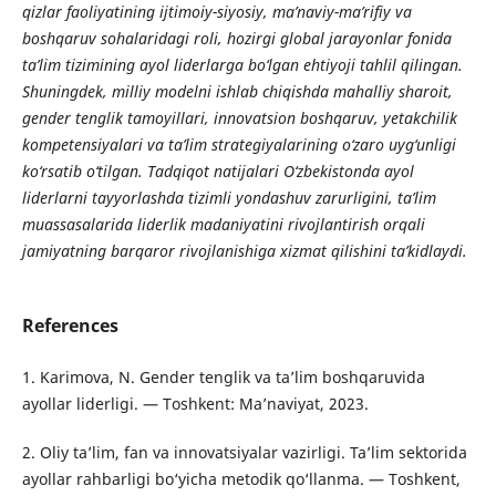
qizlar faoliyatining ijtimoiy-siyosiy, ma’naviy-ma’rifiy va
boshqaruv sohalaridagi roli, hozirgi global jarayonlar fonida
ta’lim tizimining ayol liderlarga bo‘lgan ehtiyoji tahlil qilingan.
Shuningdek, milliy modelni ishlab chiqishda mahalliy sharoit,
gender tenglik tamoyillari, innovatsion boshqaruv, yetakchilik
kompetensiyalari va ta’lim strategiyalarining o‘zaro uyg‘unligi
ko‘rsatib o‘tilgan. Tadqiqot natijalari O‘zbekistonda ayol
liderlarni tayyorlashda tizimli yondashuv zarurligini, ta’lim
muassasalarida liderlik madaniyatini rivojlantirish orqali
jamiyatning barqaror rivojlanishiga xizmat qilishini ta’kidlaydi.
References
1. Karimova, N. Gender tenglik va ta’lim boshqaruvida
ayollar liderligi. — Toshkent: Ma’naviyat, 2023.
2. Oliy ta’lim, fan va innovatsiyalar vazirligi. Ta’lim sektorida
ayollar rahbarligi bo‘yicha metodik qo‘llanma. — Toshkent,