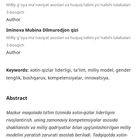
Milliy g’oya ma’naviyat asoslari va huquq talimi yo’nalishi talabalari
3-bosqich
Author
Iminova Mubina Dilmurodjon qizi
Milliy g’oya ma’naviyat asoslari va huquq talimi yo’nalishi talabalari
3-bosqich
Author
Keywords:
xotin-qizlar liderligi, ta’lim, milliy model, gender
tenglik, boshqaruv, kompetensiyalar, innovatsiya.
Abstract
Mazkur maqolada ta’lim tizimida xotin-qizlar liderligini
rivojlantirish, uning zamonaviy kompetensiyalar asosida
shakllanishi va milliy qadriyatlar bilan uyg‘unlashtirilgan milliy
modelini yaratish zarurati asoslab beriladi. Tadqiqotda xotin-