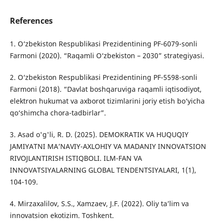
References
1. O‘zbekiston Respublikasi Prezidentining PF-6079-sonli
Farmoni (2020). “Raqamli O‘zbekiston – 2030” strategiyasi.
2. O‘zbekiston Respublikasi Prezidentining PF-5598-sonli
Farmoni (2018). “Davlat boshqaruviga raqamli iqtisodiyot,
elektron hukumat va axborot tizimlarini joriy etish bo‘yicha
qo‘shimcha chora-tadbirlar”.
3. Asad o'g'li, R. D. (2025). DEMOKRATIK VA HUQUQIY
JAMIYATNI MA’NAVIY-AXLOHIY VA MADANIY INNOVATSION
RIVOJLANTIRISH ISTIQBOLI. ILM-FAN VA
INNOVATSIYALARNING GLOBAL TENDENTSIYALARI, 1(1),
104-109.
4. Mirzaxalilov, S.S., Xamzaev, J.F. (2022). Oliy ta’lim va
innovatsion ekotizim. Toshkent.