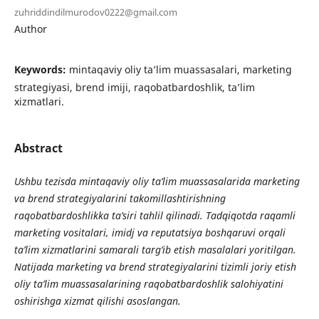
zuhriddindilmurodov0222@gmail.com
Author
Keywords:
mintaqaviy oliy ta’lim muassasalari, marketing
strategiyasi, brend imiji, raqobatbardoshlik, ta’lim
xizmatlari.
Abstract
Ushbu tezisda mintaqaviy oliy ta’lim muassasalarida marketing
va brend strategiyalarini takomillashtirishning
raqobatbardoshlikka ta’siri tahlil qilinadi. Tadqiqotda raqamli
marketing vositalari, imidj va reputatsiya boshqaruvi orqali
ta’lim xizmatlarini samarali targ‘ib etish masalalari yoritilgan.
Natijada marketing va brend strategiyalarini tizimli joriy etish
oliy ta’lim muassasalarining raqobatbardoshlik salohiyatini
oshirishga xizmat qilishi asoslangan.