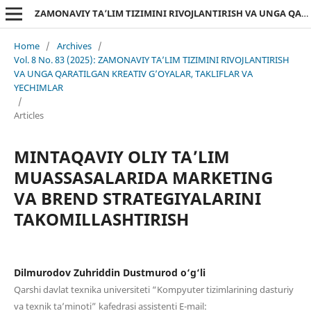
ZAMONAVIY TA’LIM TIZIMINI RIVOJLANTIRISH VA UNGA QARATILGAN KREATIV G’OYALAR, TAKLIFLAR VA YECHIMLAR
Home
/
Archives
/
Vol. 8 No. 83 (2025): ZAMONAVIY TA’LIM TIZIMINI RIVOJLANTIRISH
VA UNGA QARATILGAN KREATIV G’OYALAR, TAKLIFLAR VA
YECHIMLAR
/
Articles
MINTAQAVIY OLIY TA’LIM
MUASSASALARIDA MARKETING
VA BREND STRATEGIYALARINI
TAKOMILLASHTIRISH
Dilmurodov Zuhriddin Dustmurod o‘g‘li
Qarshi davlat texnika universiteti “Kompyuter tizimlarining dasturiy
va texnik ta’minoti” kafedrasi assistenti E-mail: