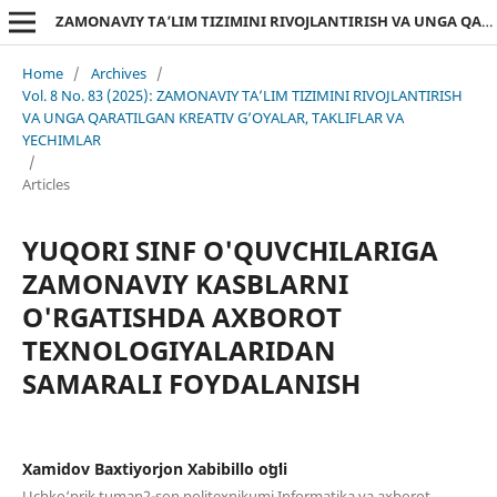
ZAMONAVIY TA’LIM TIZIMINI RIVOJLANTIRISH VA UNGA QARATILGAN KREATIV G’OYALAR, TAKLIFLAR VA YECHIMLAR
Home
/
Archives
/
Vol. 8 No. 83 (2025): ZAMONAVIY TA’LIM TIZIMINI RIVOJLANTIRISH
VA UNGA QARATILGAN KREATIV G’OYALAR, TAKLIFLAR VA
YECHIMLAR
/
Articles
YUQORI SINF O'QUVCHILARIGA
ZAMONAVIY KASBLARNI
O'RGATISHDA AXBOROT
TEXNOLOGIYALARIDAN
SAMARALI FOYDALANISH
Xamidov Baxtiyorjon Xabibillo oʻgʻli
Uchko‘prik tuman2-son politexnikumi Informatika va axborot