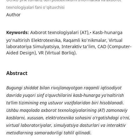
texnologiyalari fani o‘qituvchisi
Author
Keywords:
Axborot texnologiyalari (AT),• Kasb-hunarga
yo'naltirish Elektrotexnika, Raqamli ko'nikmalar, Virtual
laboratoriya Simulyatsiya, Interaktiv ta'lim, CAD (Computer-
Aided Design), VR (Virtual Borliq).
Abstract
Bugungi
shiddat
bilan
rivojlanayotgan
raqamli
iqtisodiyot
davrida
yuqori
sinf
o
'
quvchilarini
kasb
-
hunarga
yo
'
naltirish
ta
'
lim
tizimining
eng
ustuvor
vazifalaridan
biri
hisoblanadi
.
Ushbu maqolada axborot texnologiyalarining (AT) zamonaviy
kasblarni, xususan, elektrotexnika sohasini o'rgatishdagi o'rni,
virtual laboratoriyalar, simulyatsiya dasturlari va interaktiv
metodlarning samaradorligi tahlil qilinadi.