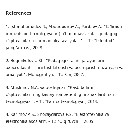
References
1. Ishmuhamedov R., Abduqodirov A., Pardaev A. "Ta’limda
innovatsion texnologiyalar (ta’lim muassasalari pedagog-
o‘qituvchilari uchun amaliy tavsiyalar)". – T.: "Iste’dod"
jamg‘armasi, 2008.
2. Begimkulov U.Sh. "Pedagogik ta’lim jarayonlarini
axborotlashtirishni tashkil etish va boshqarish nazariyasi va
amaliyoti". Monografiya. – T.: Fan, 2007.
3. Muslimov N.A. va boshqalar. "Kasb ta’limi
o‘qituvchilarining kasbiy kompetentligini shakllantirish
texnologiyasi". – T.: "Fan va texnologiya", 2013.
4. Karimov A.S., Shoxaydarova P.S. "Elektrotexnika va
elektronika asoslari". – T.: "O‘qituvchi", 2005.