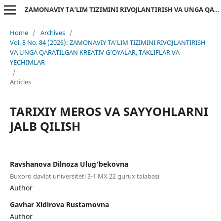
ZAMONAVIY TA’LIM TIZIMINI RIVOJLANTIRISH VA UNGA QARATILGAN KREATIV G’OYALAR, TAKLIFLAR VA YECHIMLAR
Home
/
Archives
/
Vol. 8 No. 84 (2026): ZAMONAVIY TA’LIM TIZIMINI RIVOJLANTIRISH
VA UNGA QARATILGAN KREATIV G’OYALAR, TAKLIFLAR VA
YECHIMLAR
/
Articles
TARIXIY MEROS VA SAYYOHLARNI
JALB QILISH
Ravshanova Dilnoza Ulug'bekovna
Buxoro davlat universiteti 3-1 MX 22 gurux talabasi
Author
Gavhar Xidirova Rustamovna
Author