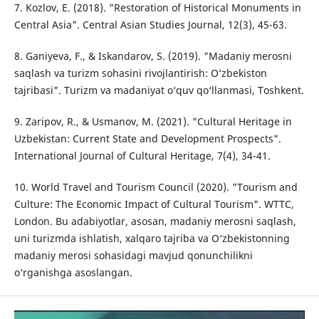
7. Kozlov, E. (2018). "Restoration of Historical Monuments in
Central Asia". Central Asian Studies Journal, 12(3), 45-63.
8. Ganiyeva, F., & Iskandarov, S. (2019). "Madaniy merosni
saqlash va turizm sohasini rivojlantirish: O‘zbekiston
tajribasi". Turizm va madaniyat o‘quv qo‘llanmasi, Toshkent.
9. Zaripov, R., & Usmanov, M. (2021). "Cultural Heritage in
Uzbekistan: Current State and Development Prospects".
International Journal of Cultural Heritage, 7(4), 34-41.
10. World Travel and Tourism Council (2020). "Tourism and
Culture: The Economic Impact of Cultural Tourism". WTTC,
London. Bu adabiyotlar, asosan, madaniy merosni saqlash,
uni turizmda ishlatish, xalqaro tajriba va O‘zbekistonning
madaniy merosi sohasidagi mavjud qonunchilikni
o‘rganishga asoslangan.