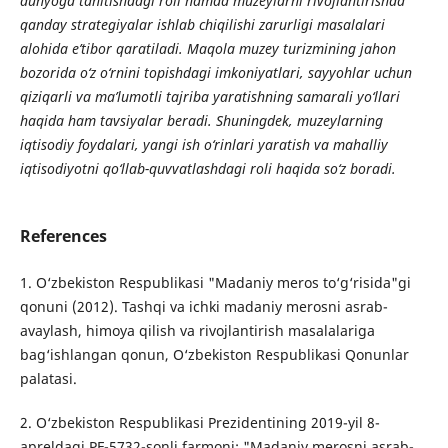
dunyoga tanitishdagi roli hamda muzeylarni rivojlantirishda
qanday strategiyalar ishlab chiqilishi zarurligi masalalari
alohida e’tibor qaratiladi. Maqola muzey turizmining jahon
bozorida o‘z o‘rnini topishdagi imkoniyatlari, sayyohlar uchun
qiziqarli va ma’lumotli tajriba yaratishning samarali yo‘llari
haqida ham tavsiyalar beradi. Shuningdek, muzeylarning
iqtisodiy foydalari, yangi ish o‘rinlari yaratish va mahalliy
iqtisodiyotni qo‘llab-quvvatlashdagi roli haqida so‘z boradi.
References
1. O‘zbekiston Respublikasi "Madaniy meros to‘g‘risida"gi
qonuni (2012). Tashqi va ichki madaniy merosni asrab-
avaylash, himoya qilish va rivojlantirish masalalariga
bag‘ishlangan qonun, O‘zbekiston Respublikasi Qonunlar
palatasi.
2. O‘zbekiston Respublikasi Prezidentining 2019-yil 8-
apreldagi PF-5732-sonli farmoni: "Madaniy merosni asrab-