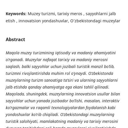
Keywords:
Muzey turizmi, tarixiy meros , sayyohlarni jalb
etish , innovatsion yondashuvlar, O’zbekistondagi muzeylar
Abstract
Maqola muzey turizmining iqtisodiy va madaniy ahamiyatini
o‘rganadi. Muzeylar nafaqat tarixiy va madaniy merosni
saqlash, balki sayyohlar uchun jozibali turistik manzil bo‘lib,
turizmni rivojlantirishda muhim rol o‘ynaydi. O‘zbekistonda
muzeylarning turizm sanoatiga ta’siri va ularning sayyohlarni
jalb etishda qanday ahamiyatga ega ekani tahlil qilinadi.
Maqolada, shuningdek, muzeylarning innovatsion usullar bilan
sayyohlar uchun yanada jozibador bo‘lishi, masalan, interaktiv
ko‘rgazmalar va raqamli texnologiyalardan foydalanish kabi
yondoshuvlar ko‘rib chiqiladi. O‘zbekistondagi muzeylarning
turistik salohiyati, mamlakatning madaniy va tarixiy merosini