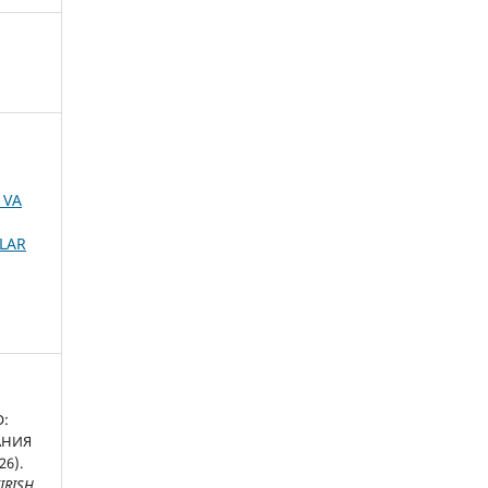
 VA
MLAR
О:
АНИЯ
6).
IRISH