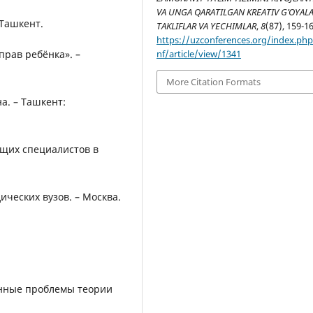
VA UNGA QARATILGAN KREATIV G’OYALA
 Ташкент.
TAKLIFLAR VA YECHIMLAR
,
8
(87), 159-16
https://uzconferences.org/index.ph
nf/article/view/1341
прав ребёнка». –
More Citation Formats
а. – Ташкент:
дущих специалистов в
ических вузов. – Москва.
енные проблемы теории