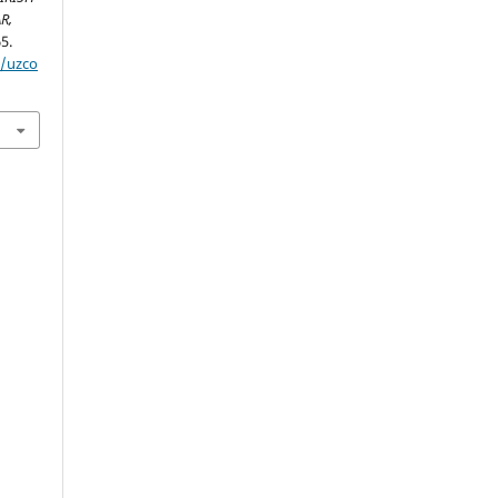
R,
5.
p/uzco