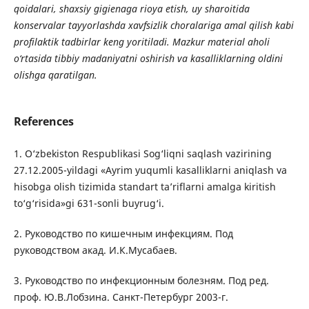
qoidalari, shaxsiy gigienaga rioya etish, uy sharoitida
konservalar tayyorlashda xavfsizlik choralariga amal qilish kabi
profilaktik tadbirlar keng yoritiladi.
Mazkur material aholi
o‘rtasida tibbiy madaniyatni oshirish va kasalliklarning oldini
olishga qarati
l
gan.
References
1. O‘zbekiston Respublikasi Sog‘liqni saqlash vazirining
27.12.2005-yildagi «Ayrim yuqumli kasalliklarni aniqlash va
hisobga olish tizimida standart ta’riflarni amalga kiritish
to‘g‘risida»gi 631-sonli buyrug‘i.
2. Руководство по кишечным инфекциям. Под
руководством акад. И.К.Мусабаев.
3. Руководство по инфекционным болезням. Под ред.
проф. Ю.В.Лобзина. Санкт-Петербург 2003-г.