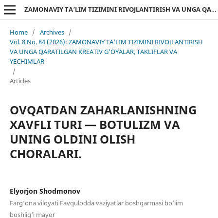
ZAMONAVIY TA’LIM TIZIMINI RIVOJLANTIRISH VA UNGA QARATILGAN KREATIV G’OYALAR, TAKLIFLAR VA YECHIMLAR
Home
/
Archives
/
Vol. 8 No. 84 (2026): ZAMONAVIY TA’LIM TIZIMINI RIVOJLANTIRISH
VA UNGA QARATILGAN KREATIV G’OYALAR, TAKLIFLAR VA
YECHIMLAR
/
Articles
OVQATDAN ZAHARLANISHNING
XAVFLI TURI — BOTULIZM VA
UNING OLDINI OLISH
CHORALARI.
Elyorjon Shodmonov
Farg‘ona viloyati Favqulodda vaziyatlar boshqarmasi bo‘lim
boshlig‘i mayor