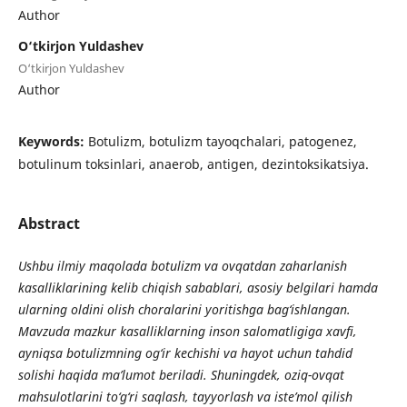
Author
O‘tkirjon Yuldashev
O‘tkirjon Yuldashev
Author
Keywords:
Botulizm, botulizm tayoqchalari, patogenez,
botulinum toksinlari, anaerob, antigen, dezintoksikatsiya.
Abstract
Ushbu ilmiy maqolada botulizm va ovqatdan zaharlanish
kasalliklarining kelib chiqish sabablari, asosiy belgilari hamda
ularning oldini olish choralarini yoritishga bag‘ishlangan.
Mavzuda mazkur kasalliklarning inson salomatligiga xavfi,
ayniqsa botulizmning og‘ir kechishi va hayot uchun tahdid
solishi haqida ma’lumot beriladi. Shuningdek, oziq-ovqat
mahsulotlarini to‘g‘ri saqlash, tayyorlash va iste’mol qilish