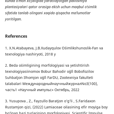
kunda o’mon xo’jaligida yaratilayotgan pavlovniya
plantasiyalari qator orasiga ekish uchun maqbul o’simlik
sifatida tanlab olingani xaqida qisqacha ma’lumotlar
yoritilgan.
References
1. X.N.Atabayeva, J.B.Xudayqulov O`simlikshunoslik-Fan va
texnologiya nashiryoti, 2018 y
2. Beda o`simligining morfologiyasi va yetishtirish
texnologiyasiinomov Bobur Bahodir o`g`li Bobofozilov
Suhbatjon Ilhomjon o`g`li FarDU, Zootexniya fakulteti
talabalari МеждународныйнаучныйжурналNo3(100),
часть1 «Научный импульс» Октябрь, 2022
3. Yusupova , Z., Fayzullo Baratjon o’g’li , S.Faridaxon
Rustamjon qizi, (2022) Lamiaceae oilasining efir moyiga boy
bo’lgan bazi turlarining morfologiyasi. Scientific Impulse,