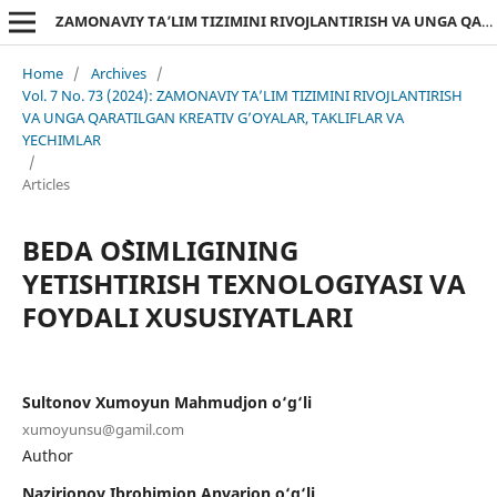
ZAMONAVIY TA’LIM TIZIMINI RIVOJLANTIRISH VA UNGA QARATILGAN KREATIV G’OYALAR, TAKLIFLAR VA YECHIMLAR
Home
/
Archives
/
Vol. 7 No. 73 (2024): ZAMONAVIY TA’LIM TIZIMINI RIVOJLANTIRISH
VA UNGA QARATILGAN KREATIV G’OYALAR, TAKLIFLAR VA
YECHIMLAR
/
Articles
BEDA O`SIMLIGINING
YETISHTIRISH TEXNOLOGIYASI VA
FOYDALI XUSUSIYATLARI
Sultonov Xumoyun Mahmudjon o‘g‘li
xumoyunsu@gamil.com
Author
Nazirjonov Ibrohimjon Anvarjon o‘g‘li