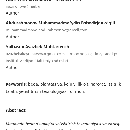
nazirjonovi@mail.ru
Author
Abdurahmonov Muhammadmo‘ydin Bohodirjon o‘g‘li
muhammadmoydinbdurahmonov@gmail.com
Author
Yulbasov Avazbek Muhtarovich
avazbekakayulbarsov@gmail.com O‘rmon xo‘jaligi ilmiy-tadqiqot
instituti Andijon filiali ilmiy xodimlari
Author
Keywords:
beda, plantatsiya, ko’p yillik o’t, harorat, issiqlik
talabi, yetishtirish texnologiyasi, o‘rmon.
Abstract
Maqolada beda o’simligini yetishtirish texnalogiyasi va xozirgi