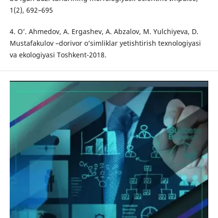
1(2), 692–695
4. O’. Ahmedov, A. Ergashev, A. Abzalov, M. Yulchiyeva, D.
Mustafakulov –dorivor o’simliklar yetishtirish texnologiyasi
va ekologiyasi Toshkent-2018.