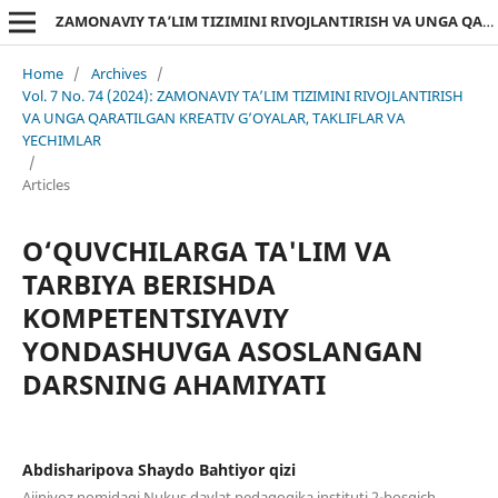
ZAMONAVIY TA’LIM TIZIMINI RIVOJLANTIRISH VA UNGA QARATILGAN KREATIV G’OYALAR, TAKLIFLAR VA YECHIMLAR
Home
/
Archives
/
Vol. 7 No. 74 (2024): ZAMONAVIY TA’LIM TIZIMINI RIVOJLANTIRISH
VA UNGA QARATILGAN KREATIV G’OYALAR, TAKLIFLAR VA
YECHIMLAR
/
Articles
O‘QUVCHILARGA TA'LIM VA
TARBIYA BERISHDA
KOMPETENTSIYAVIY
YONDASHUVGA ASOSLANGAN
DARSNING AHAMIYATI
Abdisharipova Shaydo Bahtiyor qizi
Ajiniyoz nomidagi Nukus davlat pedagogika instituti 2-bosqich