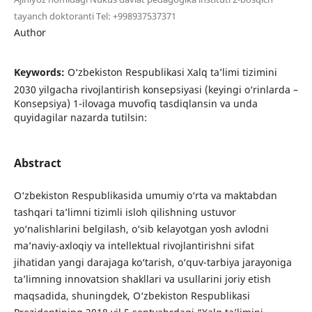
tayanch doktoranti Tel: +998937537371
Author
Keywords:
O‘zbekiston Respublikasi Xalq ta’limi tizimini
2030 yilgacha rivojlantirish konsepsiyasi (keyingi o‘rinlarda –
Konsepsiya) 1-ilovaga muvofiq tasdiqlansin va unda
quyidagilar nazarda tutilsin:
Abstract
O‘zbekiston Respublikasida umumiy o‘rta va maktabdan
tashqari ta’limni tizimli isloh qilishning ustuvor
yo‘nalishlarini belgilash, o‘sib kelayotgan yosh avlodni
ma’naviy-axloqiy va intellektual rivojlantirishni sifat
jihatidan yangi darajaga ko‘tarish, o‘quv-tarbiya jarayoniga
ta’limning innovatsion shakllari va usullarini joriy etish
maqsadida, shuningdek, O‘zbekiston Respublikasi