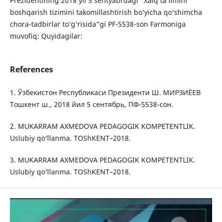
Prezidentining 2018 yil 5 sentyabrdagi “Xalq ta’limini
boshqarish tizimini takomillashtirish bo‘yicha qo‘shimcha
chora-tadbirlar to‘g‘risida”gi PF-5538-son Farmoniga
muvofiq: Quyidagilar:
References
1. Ўзбекистон Республикаси Президенти Ш. МИРЗИЁЕВ
Тошкент ш., 2018 йил 5 сентябрь, ПФ-5538-сон.
2. MUKARRAM AXMEDOVA PEDAGOGIK KOMPETENTLIK.
Uslubiy qo‘llanma. TOShKENT–2018.
3. MUKARRAM AXMEDOVA PEDAGOGIK KOMPETENTLIK.
Uslubiy qo‘llanma. TOShKENT–2018.