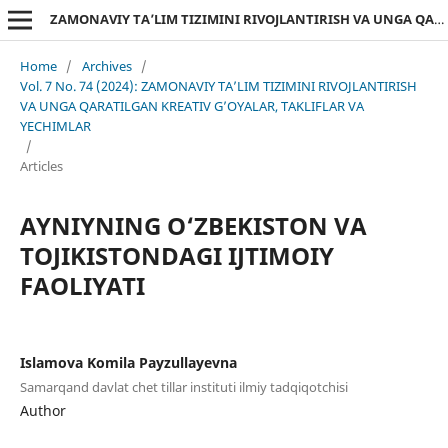
ZAMONAVIY TA’LIM TIZIMINI RIVOJLANTIRISH VA UNGA QARATILGAN KREATIV G’OYALAR, TAKLIFLAR VA YECHIMLAR
Home
/
Archives
/
Vol. 7 No. 74 (2024): ZAMONAVIY TA’LIM TIZIMINI RIVOJLANTIRISH
VA UNGA QARATILGAN KREATIV G’OYALAR, TAKLIFLAR VA
YECHIMLAR
/
Articles
AYNIYNING O‘ZBEKISTON VA
TOJIKISTONDAGI IJTIMOIY
FAOLIYATI
Islamova Komila Payzullayevna
Samarqand davlat chet tillar instituti ilmiy tadqiqotchisi
Author