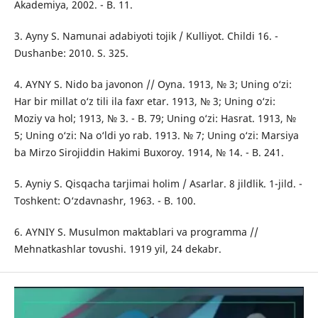
Akademiya, 2002. - B. 11.
3. Ayny S. Namunai adabiyoti tojik / Kulliyot. Childi 16. -
Dushanbe: 2010. S. 325.
4. AYNY S. Nido ba javonon // Oyna. 1913, № 3; Uning o‘zi:
Har bir millat o‘z tili ila faxr etar. 1913, № 3; Uning o‘zi:
Moziy va hol; 1913, № 3. - B. 79; Uning o‘zi: Hasrat. 1913, №
5; Uning o‘zi: Na o‘ldi yo rab. 1913. № 7; Uning o‘zi: Marsiya
ba Mirzo Sirojiddin Hakimi Buxoroy. 1914, № 14. - B. 241.
5. Ayniy S. Qisqacha tarjimai holim / Asarlar. 8 jildlik. 1-jild. -
Toshkent: O‘zdavnashr, 1963. - B. 100.
6. AYNIY S. Musulmon maktablari va programma //
Mehnatkashlar tovushi. 1919 yil, 24 dekabr.