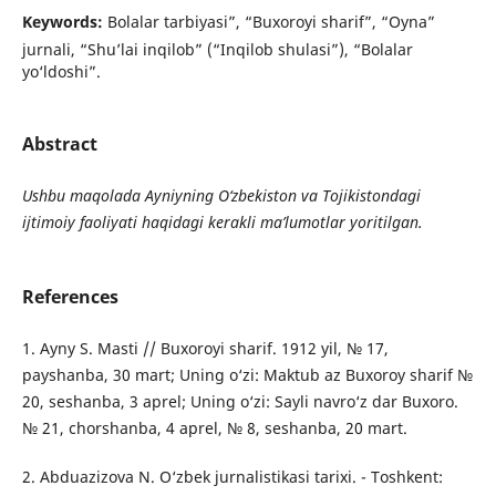
Keywords:
Bolalar tarbiyasi”, “Buxoroyi sharif”, “Oyna”
jurnali, “Shu’lai inqilob” (“Inqilob shulasi”), “Bolalar
yo‘ldoshi”.
Abstract
Ushbu maqolada Ayniyning O‘zbekiston va Tojikistondagi
ijtimoiy faoliyati haqidagi kerakli ma’lumotlar yoritilgan.
References
1. Ayny S. Masti // Buxoroyi sharif. 1912 yil, № 17,
payshanba, 30 mart; Uning o‘zi: Maktub az Buxoroy sharif №
20, seshanba, 3 aprel; Uning o‘zi: Sayli navro‘z dar Buxoro.
№ 21, chorshanba, 4 aprel, № 8, seshanba, 20 mart.
2. Abduazizova N. O‘zbek jurnalistikasi tarixi. - Toshkent: