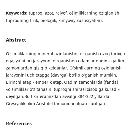
Keywords:
tuproq, azot, relyef, o`simliklarning oziqlanishi,
tuproqning fizik, biologik, kimyoviy xususiyatlari.
Abstract
O’simliklarning mineral oziqlanishni o’rganish uzoq tarixga
ega, ya’ni bu jarayonni o’rganishga odamlar qadim- qadim
zamonlardan qiziqib kelganlar. O’simliklarning oziqlanish
jarayonini uch etapga (davrga) bo’lib o’ganish mumkin.
Birinchi etap - emperik etap. Qadim zamonlarda (fanda)
«o’simliklar o’z tanasini tuproqni shirasi xisobiga kuradi»
deyilgan.Bu fikir eramizdan avvalgi 384-322 yillarda
Gresiyalik olim Aristotel tamonidan ilgari surilgan
References