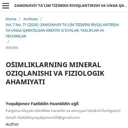
ZAMONAVIY TA’LIM TIZIMINI RIVOJLANTIRISH VA UNGA QARATILGAN KREATIV G’OYALAR, TAKLIFLAR VA YECHIMLAR
Home
/
Archives
/
Vol. 7 No. 71 (2024): ZAMONAVIY TA’LIM TIZIMINI RIVOJLANTIRISH
VA UNGA QARATILGAN KREATIV G’OYALAR, TAKLIFLAR VA
YECHIMLAR
/
Articles
O`SIMLIKLARNING MINERAL
OZIQLANISHI VA FIZIOLOGIK
AHAMIYATI
Yoqubjonov Fazliddin Husniddin o`g`li
Farg`ona viloyati o`simliklar karantin va ximoyasi Yetakchi fumigatori
Gmail: fazliddinyoqubjonov439@gmail.com
Author