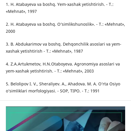
1. H. Atabayeva va boshq. Yem-xashak yetishtirish. - Т.:
«Mehnat», 1997
2. H. Atabayeva va boshq. O‘simlikshunoslik». - Т.: «Mehnat»,
2000
3. B. Abdukarimov va boshq. Dehqonchilik asoslari va yem-
xashak yetishtirish - Т.: «Mehnat», 1987
4. Z.A.Artukmetov, H.N.Otaboyeva. Agronomiya asoslari va
yem-xashak yetishtirish. - Т.: «Mehnat», 2003
5. Belolipov I. V., Sheraliyev. A., Ahadova. M. A. O‘rta Osiyo
o‘simliklari morfologiyasi. - SOP, TIPO. - Т.: 1991