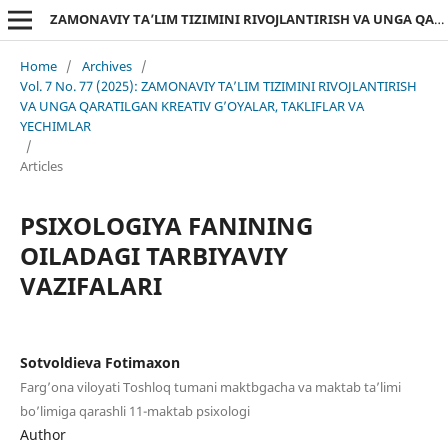
ZAMONAVIY TA’LIM TIZIMINI RIVOJLANTIRISH VA UNGA QARATILGAN KREATIV G’OYALAR, TAKLIFLAR VA YECHIMLAR
Home
/
Archives
/
Vol. 7 No. 77 (2025): ZAMONAVIY TA’LIM TIZIMINI RIVOJLANTIRISH
VA UNGA QARATILGAN KREATIV G’OYALAR, TAKLIFLAR VA
YECHIMLAR
/
Articles
PSIXOLOGIYA FANINING
OILADAGI TARBIYAVIY
VAZIFALARI
Sotvoldieva Fotimaxon
Farg’ona viloyati Toshloq tumani maktbgacha va maktab ta’limi
bo’limiga qarashli 11-maktab psixologi
Author