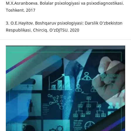
M.X.Asranboeva. Bolalar psixologiyasi va psixodiagnostikasi.
Toshkent. 2017
3. O.E.Hayitov. Boshqaruv psixologiyasi: Darslik O’zbekiston
Respublikasi. Chirciq. O’zDJTSU. 2020