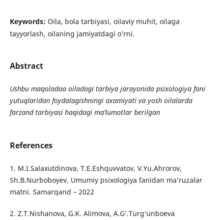
Keywords:
Oila, bola tarbiyasi, oilaviy muhit, oilaga
tayyorlash, oilaning jamiyatdagi o’rni.
Abstract
Ushbu maqoladaa oiladagi tarbiya jarayonida psixologiya fani
yutuqlaridan foydalagishningi axamiyati va yosh oilalarda
farzand tarbiyasi haqidagi ma’lumotlar berilgan
References
1. M.I.Salaxutdinova, T.E.Eshquvvatov, V.Yu.Ahrorov,
Sh.B.Nurboboyev. Umumiy psixologiya fanidan ma’ruzalar
matni. Samarqand – 2022
2. Z.T.Nishanova, G.K. Alimova, A.G‘.Turg‘unboeva