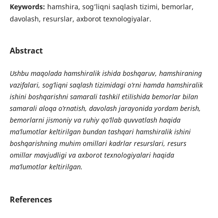
Keywords:
hamshira, sog’liqni saqlash tizimi, bemorlar,
davolash, resurslar, axborot texnologiyalar.
Abstract
Ushbu maqolada hamshiralik ishida boshqaruv, hamshiraning
vazifalari, sog’liqni saqlash tizimidagi o’rni hamda hamshiralik
ishini boshqarishni samarali tashkil etilishida bemorlar bilan
samarali aloqa o’rnatish, davolash jarayonida yordam berish,
bemorlarni jismoniy va ruhiy qo’llab quvvatlash haqida
ma’lumotlar keltirilgan bundan tashqari hamshiralik ishini
boshqarishning muhim omillari kadrlar resurslari, resurs
omillar mavjudligi va axborot texnologiyalari haqida
ma’lumotlar keltirilgan.
References