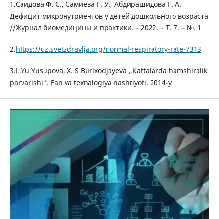
1.Саидова Ф. С., Самиева Г. У., Абдирашидова Г. А.
Дефицит микронутриентов у детей дошкольного возраста
//Журнал биомедицины и практики. – 2022. – Т. 7. – №. 1
2.
https://uz.svetzdravlja.org/normal-respiratory-rate-7313
3.L.Yu Yusupova, X. S Burixodjayeva ,,Kattalarda hamshiralik
parvarishi’’. Fan va texnalogiya nashriyoti. 2014-y