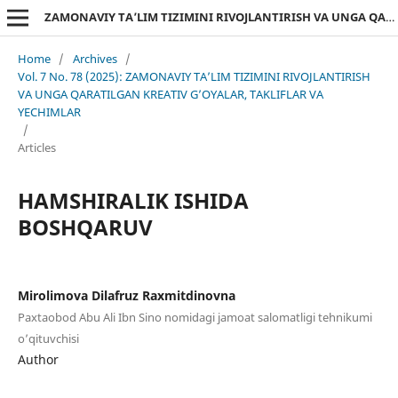
ZAMONAVIY TA’LIM TIZIMINI RIVOJLANTIRISH VA UNGA QARATILGAN KREATIV G’OYALAR, TAKLIFLAR VA YECHIMLAR
Home
/
Archives
/
Vol. 7 No. 78 (2025): ZAMONAVIY TA’LIM TIZIMINI RIVOJLANTIRISH
VA UNGA QARATILGAN KREATIV G’OYALAR, TAKLIFLAR VA
YECHIMLAR
/
Articles
HAMSHIRALIK ISHIDA
BOSHQARUV
Mirolimova Dilafruz Raxmitdinovna
Paxtaobod Abu Ali Ibn Sino nomidagi jamoat salomatligi tehnikumi
o’qituvchisi
Author