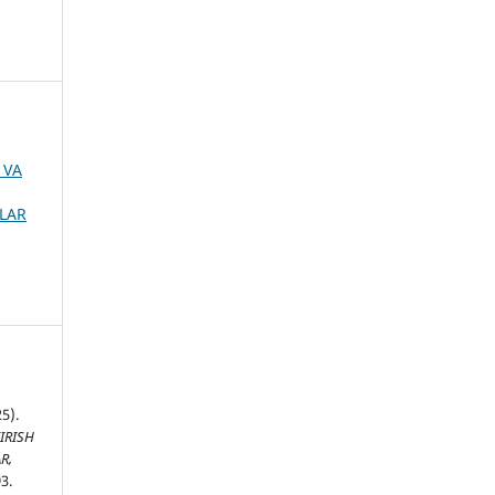
 VA
MLAR
5).
IRISH
R,
3.