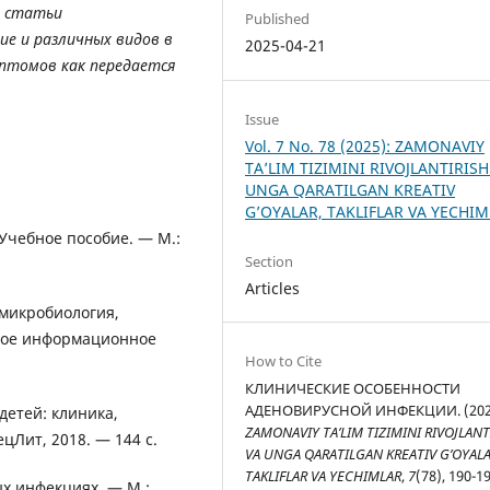
е статьи
Published
ие и различных видов в
2025-04-21
мптомов как передается
Issue
Vol. 7 No. 78 (2025): ZAMONAVIY
TA’LIM TIZIMINI RIVOJLANTIRISH
UNGA QARATILGAN KREATIV
G’OYALAR, TAKLIFLAR VA YECHI
 Учебное пособие. — М.:
Section
Articles
 микробиология,
кое информационное
How to Cite
КЛИНИЧЕСКИЕ ОСОБЕННОСТИ
АДЕНОВИРУСНОЙ ИНФЕКЦИИ. (202
детей: клиника,
ZAMONAVIY TA’LIM TIZIMINI RIVOJLANT
цЛит, 2018. — 144 с.
VA UNGA QARATILGAN KREATIV G’OYALA
TAKLIFLAR VA YECHIMLAR
,
7
(78), 190-19
ых инфекциях. — М.: