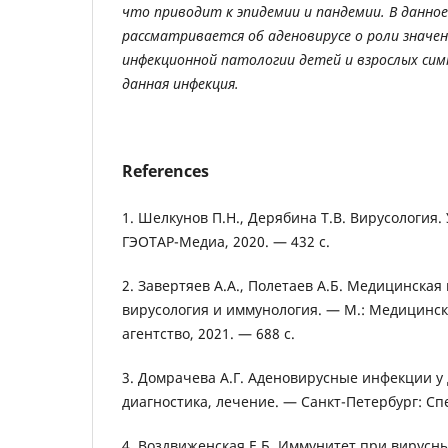
что приводит к эпидемии и пандемии. В данно
рассматривается об аденовирусе о роли значен
инфекционной патологии детей и взрослых си
данная инфекция.
References
1. Шелкунов П.Н., Дерябина Т.В. Вирусология.
ГЭОТАР-Медиа, 2020. — 432 с.
2. Завертяев А.А., Полетаев А.Б. Медицинская
вирусология и иммунология. — М.: Медицинс
агентство, 2021. — 688 с.
3. Домрачева А.Г. Аденовирусные инфекции у 
диагностика, лечение. — Санкт-Петербург: Спе
4. Воздвиженская Е.Б. Иммунитет при вирусн