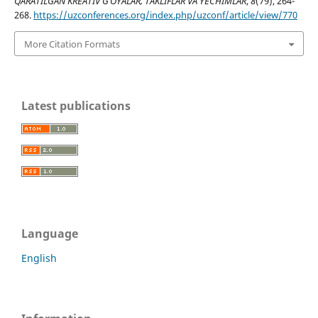
QARATILGAN KREATIV G’OYALAR, TAKLIFLAR VA YECHIMLAR
,
8
(79), 264-
268.
https://uzconferences.org/index.php/uzconf/article/view/770
More Citation Formats
Latest publications
Language
English