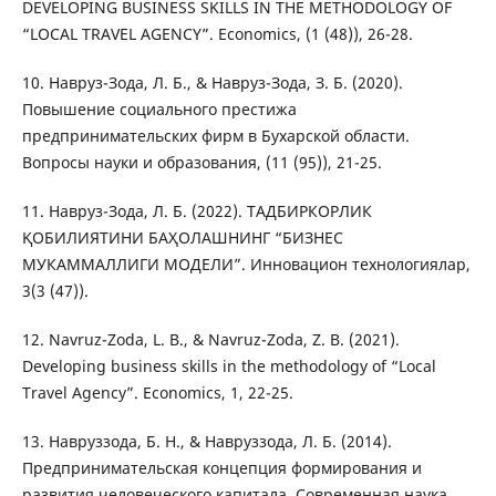
DEVELOPING BUSINESS SKILLS IN THE METHODOLOGY OF
“LOCAL TRAVEL AGENCY”. Economics, (1 (48)), 26-28.
10. Навруз-Зода, Л. Б., & Навруз-Зода, З. Б. (2020).
Повышение социального престижа
предпринимательских фирм в Бухарской области.
Вопросы науки и образования, (11 (95)), 21-25.
11. Навруз-Зода, Л. Б. (2022). ТАДБИРКОРЛИК
ҚОБИЛИЯТИНИ БАҲОЛАШНИНГ “БИЗНЕС
МУКАММАЛЛИГИ МОДЕЛИ”. Инновацион технологиялар,
3(3 (47)).
12. Navruz-Zoda, L. B., & Navruz-Zoda, Z. B. (2021).
Developing business skills in the methodology of “Local
Travel Agency”. Economics, 1, 22-25.
13. Навруззода, Б. Н., & Навруззода, Л. Б. (2014).
Предпринимательская концепция формирования и
развития человеческого капитала. Современная наука,