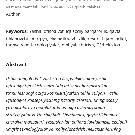
va menejment fakulteti 3-1-MARKT-21 guruhi talabasi
Author
Keywords:
Yashil iqtisodiyot, iqtisodiy barqarorlik, qayta
tiklanuvchi energiya, ekologik xavfsizlik, resurs tejamkorligi,
innovatsion texnologiyalar, moliyalashtirish, O‘zbekiston.
Abstract
Ushbu maqolada O‘zbekiston Respublikasining yashil
iqtisodiyotga o‘tish sharoitida iqtisodiy barqarorlikni
ta’minlashdagi o‘ziga xos xususiyatlari tahlil etilgan. Yashil
iqtisodiyot konsepsiyasining nazariy asoslari, uning asosiy
yo‘nalishlari va mamlakatda amalga oshirilayotgan
strategiyalar ko‘rib chiqiladi. Shuningdek, qayta tiklanuvchi
energiya manbalari, resurslardan oqilona foydalanish, ekologik
xavfsiz texnologiyalar va moliyalashtirish mexanizmlarining