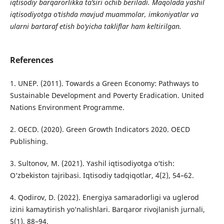
iqtisodiy barqarorlikka ta’siri ochib beriladi. Maqolada yashil
iqtisodiyotga o‘tishda mavjud muammolar, imkoniyatlar va
ularni bartaraf etish bo‘yicha takliflar ham keltirilgan.
References
1. UNEP. (2011). Towards a Green Economy: Pathways to
Sustainable Development and Poverty Eradication. United
Nations Environment Programme.
2. OECD. (2020). Green Growth Indicators 2020. OECD
Publishing.
3. Sultonov, M. (2021). Yashil iqtisodiyotga o‘tish:
O‘zbekiston tajribasi. Iqtisodiy tadqiqotlar, 4(2), 54–62.
4. Qodirov, D. (2022). Energiya samaradorligi va uglerod
izini kamaytirish yo‘nalishlari. Barqaror rivojlanish jurnali,
5(1), 88–94.