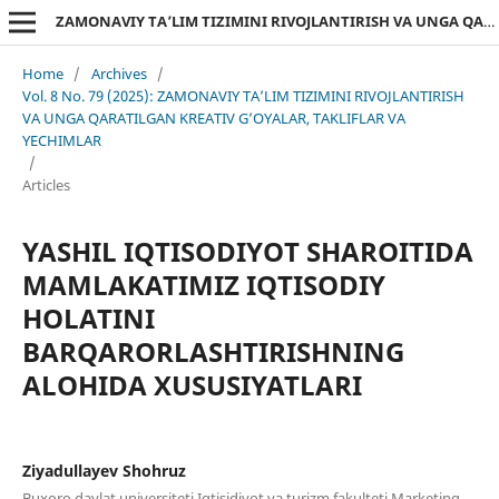
ZAMONAVIY TA’LIM TIZIMINI RIVOJLANTIRISH VA UNGA QARATILGAN KREATIV G’OYALAR, TAKLIFLAR VA YECHIMLAR
Home
/
Archives
/
Vol. 8 No. 79 (2025): ZAMONAVIY TA’LIM TIZIMINI RIVOJLANTIRISH
VA UNGA QARATILGAN KREATIV G’OYALAR, TAKLIFLAR VA
YECHIMLAR
/
Articles
YASHIL IQTISODIYOT SHAROITIDA
MAMLAKATIMIZ IQTISODIY
HOLATINI
BARQARORLASHTIRISHNING
ALOHIDA XUSUSIYATLARI
Ziyadullayev Shohruz
Buxoro davlat universiteti Iqtisidiyot va turizm fakulteti Marketing