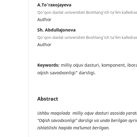
A.To’raxojayeva
Qo’qon davlat universiteti Boshlang’ich ta’lim kafedras
Author
Sh. Abdullajonova
Qo’qon davlat universiteti Boshlang’ich ta’lim kafedrasi
Author
Keywords:
milliy o`quv dasturi, komponent, ibora
o`qish savodxonligi” darsligi.
Abstract
Ushbu maqolada milliy o`quv dasturi asosida yaratil
“O`qish savodxonligi” darsligi va unda berilgan ayr
ishlatilishi haqida ma’lumot berilgan.