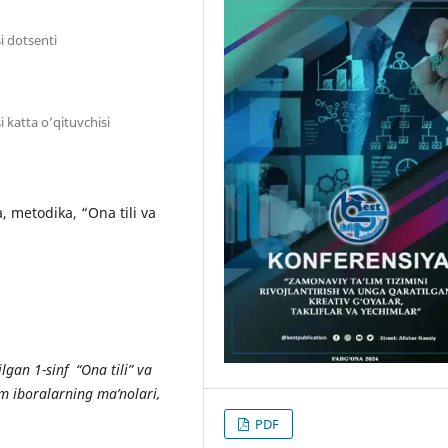
i dotsenti
 katta o’qituvchisi
, metodika, “Ona tili va
gan 1-sinf “Ona tili” va
im iboralarning ma’nolari,
PDF