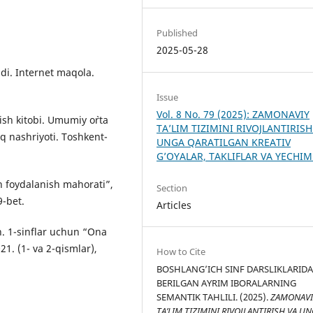
Published
2025-05-28
ldi. Internet maqola.
Issue
Vol. 8 No. 79 (2025): ZAMONAVIY
ish kitobi. Umumiy o`rta
TA’LIM TIZIMINI RIVOJLANTIRISH
rq nashriyoti. Toshkent-
UNGA QARATILGAN KREATIV
G’OYALAR, TAKLIFLAR VA YECHI
n foydalanish mahorati”,
Section
9-bet.
Articles
n. 1-sinflar uchun “Ona
021. (1- va 2-qismlar),
How to Cite
BOSHLANG’ICH SINF DARSLIKLARID
BERILGAN AYRIM IBORALARNING
SEMANTIK TAHLILI. (2025).
ZAMONAVI
TA’LIM TIZIMINI RIVOJLANTIRISH VA U